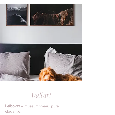
Wall art
Leibovitz
– museumniveau, pure
elegantie.